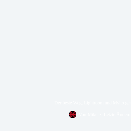
Der beste Weg, Lightroom und Mylio ge
Von
Mike
Letzte Änderu