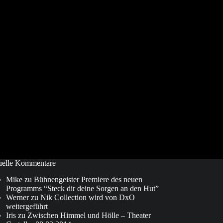
Troisdorf
mit
Sensei
Hideo
Ochi
21.09.2012
uelle Kommentare
Mike
zu
Bühnengeister Premiere des neuen
Programms “Steck dir deine Sorgen an den Hut”
Werner
zu
Nik Collection wird von DxO
weitergeführt
Iris
zu
Zwischen Himmel und Hölle – Theater