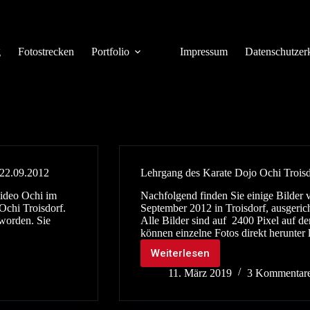
g
Fotostrecken
Portfolio
Impressum
Datenschutzer
 22.09.2012
Lehrgang des Karate Dojo Ochi Troisd
Hideo Ochi im
Nachfolgend finden Sie einige Bilder
Ochi Troisdorf.
September 2012 in Troisdorf, ausgeric
 worden. Sie
Alle Bilder sind auf 2400 Pixel auf der
können einzelne Fotos direkt herunter
Weiterlesen
Lehrgang
des
11. März 2019
3 Kommentar
Karate
Dojo
Ochi